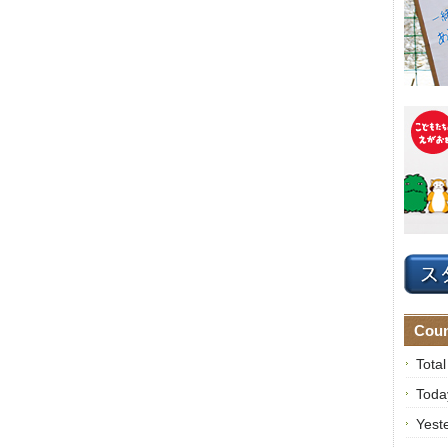
Coun
Tota
Toda
Yest