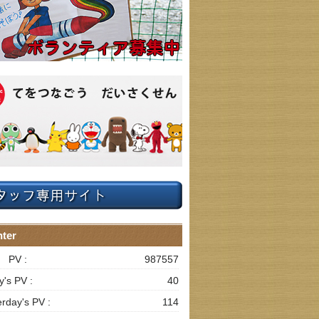
ter
l PV :
987557
y's PV :
40
erday's PV :
114