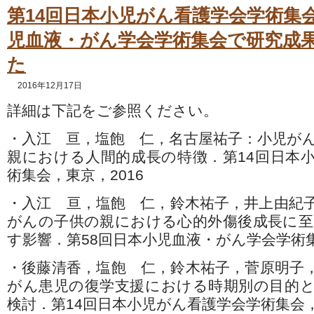
第14回日本小児がん看護学会学術集会
児血液・がん学会学術集会で研究成
た
2016年12月17日
詳細は下記をご参照ください。
・入江 亘，塩飽 仁，名古屋祐子：小児が
親における人間的成長の特徴．第14回日本
術集会，東京，2016
・入江 亘，塩飽 仁，鈴木祐子，井上由紀
がんの子供の親における心的外傷後成長に
す影響．第58回日本小児血液・がん学会学術集
・後藤清香，塩飽 仁，鈴木祐子，菅原明子
がん患児の復学支援における時期別の目的
検討．第14回日本小児がん看護学会学術集会，