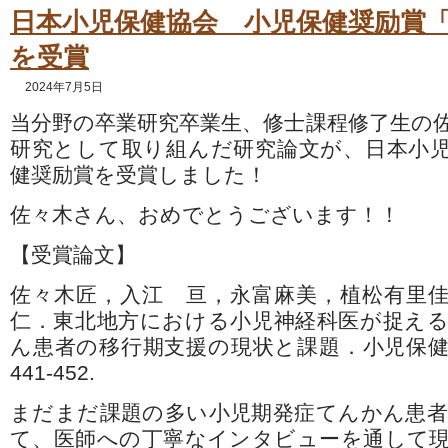
日本小児保健協会 小児保健奨励賞
を受賞
2024年7月5日
当分野の卒業研究卒業生、修士課程修了生の
研究として取り組んだ研究論文が、日本小
健奨励賞を受賞しました！
佐々木さん、おめでとうございます！！
【受賞論文】
佐々木匠，入江 亘，永富麻美，植松有里
仁．東北地方における小児神経科医が捉え
ん患者の移行期支援の現状と課題．小児保健研究 2
441-452.
まだまだ課題の多い小児期発症てんかん患
て、医師への丁寧なインタビューを通して