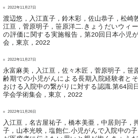
2022年11月27日
渡辺悠，入江直子，鈴木彩，佐山恭子，松崎
江亘，菅原明子，笹原洋二.きょうだいウィ
の評価に関する実施報告，第20回日本小児
会，東京，2022
2022年11月27日
永富麻美，入江亘，佐々木匠，菅原明子，笹
齢期での小児がんによる長期入院経験者と
おける入院中の繋がりに対する認識.第64回
学会学術集会，東京，2022
2022年11月26日
入江亘，名古屋祐子，橋本美亜，中居則子，
子，山本光映，塩飽仁.小児がんで入院中の