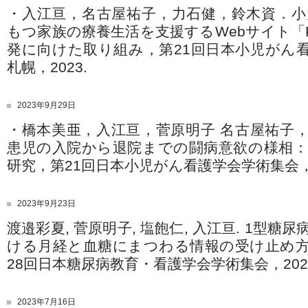
・入江亘，名古屋祐子，力石健，鈴木資．
もつ家族の療養生活を支援するWebサイト「Fam
発に向けた取り組み，第21回日本小児がん
札幌，2023.
2023年9月29日
・橋本美亜，入江亘，菅原明子 名古屋祐子
患児の入院から退院までの闘病意欲の様相：M
研究，第21回日本小児がん看護学会学術集会，札
2023年9月23日
渡邉彩夏, 菅原明子, 塩飽仁, 入江亘. 1型
ける月経と血糖にまつわる情報の受け止め
28回日本糖尿病教育・看護学会学術集会，202
2023年7月16日