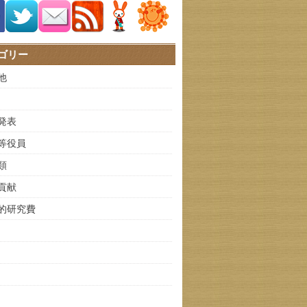
ゴリー
他
発表
等役員
類
貢献
的研究費