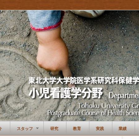
介
スタッフ
研究
教育
実践
業績