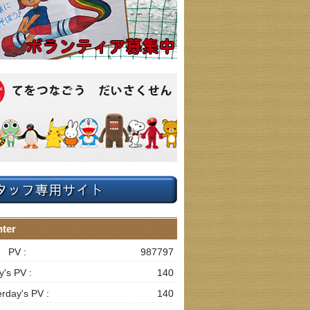
ter
l PV :
987797
y's PV :
140
erday's PV :
140