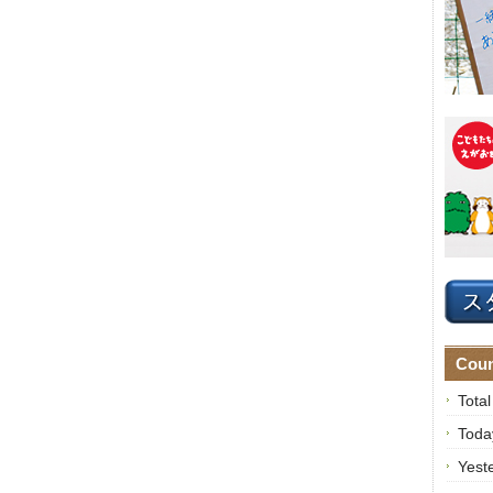
Coun
Tota
Toda
Yest