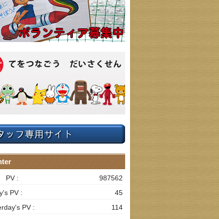
ter
l PV :
987562
y's PV :
45
erday's PV :
114