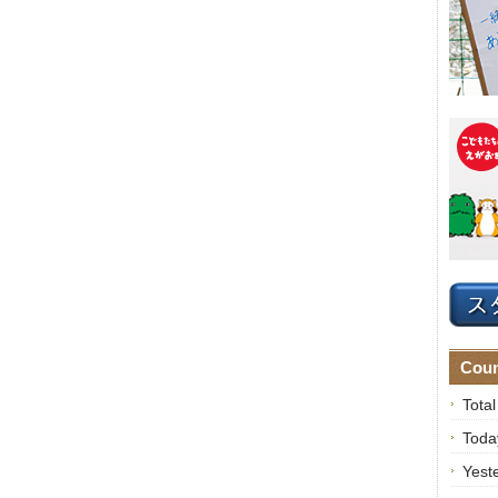
Coun
Tota
Toda
Yest