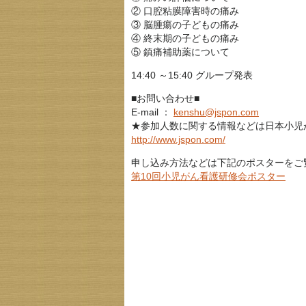
② 口腔粘膜障害時の痛み
③ 脳腫瘍の子どもの痛み
④ 終末期の子どもの痛み
⑤ 鎮痛補助薬について
14:40 ～15:40 グループ発表
■お問い合わせ■
E-mail ：
kenshu@jspon.com
★参加人数に関する情報などは日本小児
http://www.jspon.com/
申し込み方法などは下記のポスターをご
第10回小児がん看護研修会ポスター