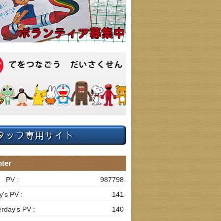
ter
l PV :
987798
y's PV :
141
erday's PV :
140