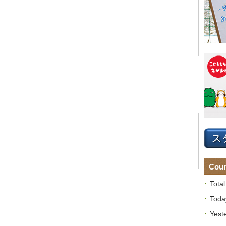
Coun
Tota
Toda
Yest