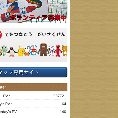
ter
l PV :
987721
y's PV :
64
erday's PV :
140