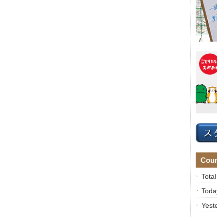
Coun
Tota
Toda
Yest