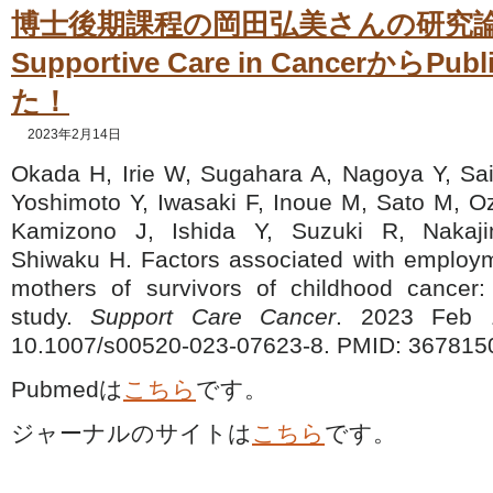
博士後期課程の岡田弘美さんの研究
Supportive Care in CancerからP
た！
2023年2月14日
Okada H, Irie W, Sugahara A, Nagoya Y, Sai
Yoshimoto Y, Iwasaki F, Inoue M, Sato M, O
Kamizono J, Ishida Y, Suzuki R, Nakaj
Shiwaku H. Factors associated with employ
mothers of survivors of childhood cancer: 
study.
Support Care Cancer
. 2023 Feb 1
10.1007/s00520-023-07623-8. PMID: 367815
Pubmedは
こちら
です。
ジャーナルのサイトは
こちら
です。