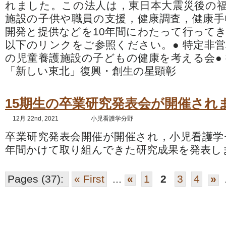
れました。この法人は，東日本大震災後の
施設の子供や職員の支援，健康調査，健康
開発と提供などを10年間にわたって行って
以下のリンクをご参照ください。● 特定非営
の児童養護施設の子どもの健康を考える会● 
「新しい東北」復興・創生の星顕彰
15期生の卒業研究発表会が開催され
12月 22nd, 2021
小児看護学分野
卒業研究発表会開催が開催され，小児看護学ゼ
年間かけて取り組んできた研究成果を発表し
Pages (37):
« First
...
«
1
2
3
4
»