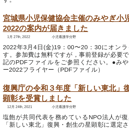
宮城県小児保健協会主催のみやぎ小
2022の案内が届きました
1月 27th, 2022
小児看護学分野
2022年3月4日(金)19：00〜20：30に
す。参加費は無料ですが，事前登録が必要
記のPDFファイルをご参照ください。●み
ー2022フライヤー（PDFファイル）
復興庁の令和３年度「新しい東北」
顕彰を受賞しました
12月 24th, 2021
小児看護学分野
塩飽が共同代表を務めているNPO法人が
「新しい東北」復興・創生の星顕彰に選定